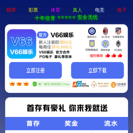
CN
共成长 进不凡
拼搏、创新、卓越，同创同享，追求不凡
雇主品牌
培训发展
员工福利
招贤纳士