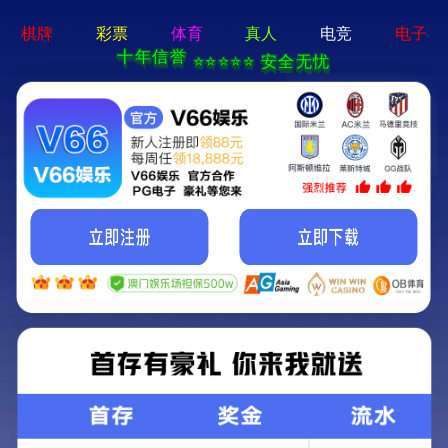
CN
互联未来 共赢未来
互联命运共同体，共创美好新时代
公司简介
企业文化
管理系统
全球布局
联系我们