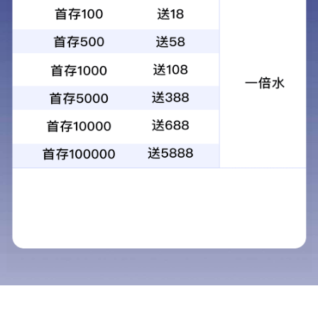
公司简介
1998
成立
168体育大厅
通信产品制造和先进移动通信设备及应用产品等研发制造和销售
深圳市168体育大厅股份有限公司，简称168体育大厅，其前身“同维”起
步于1991年，2015年2月公司在上交所A股市场上市，证券代码为“共进
股份603118”。目前公司主营通信产品制造和先进移动通信设备及应用产
品等研发制造和销售，致力做全球领先的信息与通信产品提供商。
168体育大厅目前拥有深圳、上海、北京、太仓、大连、西安、济南、海
宁、香港、越南和欧美各地多个研发中心、销售中心、生产基地，净资
产超过50亿元，年销售额约100亿元。
168体育大厅以“让万物互联更简单”为使命，以“全球领先的信息与通信
产品提供商”为愿景，坚持“客户为先，创新驱动，合作共赢”核心价值
观，以“发展企业，培养人才，回馈社会”为企业宗旨，不断推进落实高